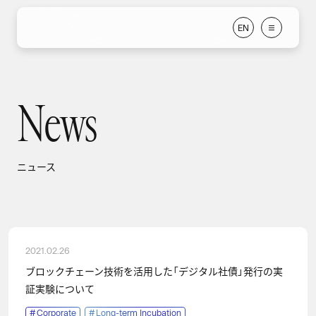
E
N
E
N
News
ニュース
ニュース
2021.02.26
ブロックチェーン技術を活⽤した「デジタル社債」発⾏の実
証実験について
#
Corporate
#
Long-term Incubation