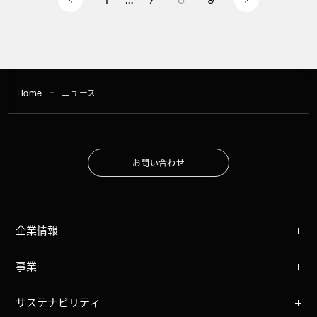
Home
ニュース
お
問
い
合
わ
せ
お
問
い
合
わ
せ
企業情報
事業
サステナビリティ