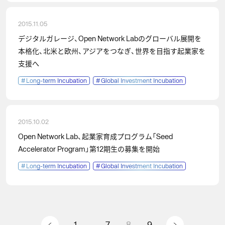
2015.11.05
デジタルガレージ、Open Network Labのグローバル展開を
本格化、北米と欧州、アジアをつなぎ、世界を目指す起業家を
支援へ
#
Long-term Incubation
#
Global Investment Incubation
2015.10.02
Open Network Lab、起業家育成プログラム「Seed
Accelerator Program」第12期生の募集を開始
#
Long-term Incubation
#
Global Investment Incubation
投稿のページ送り
1
…
7
8
9