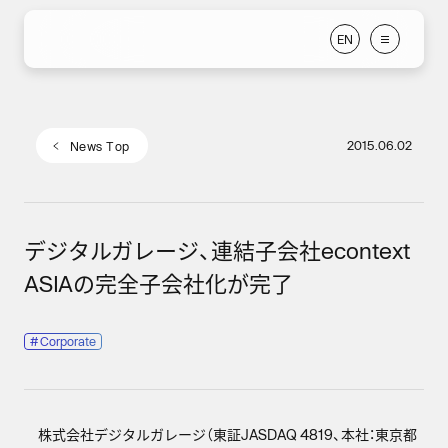
E
N
E
N
2015.06.02
N
e
w
s
T
o
p
N
e
w
s
T
o
p
デジタルガレージ、連結子会社econtext
ASIAの完全子会社化が完了
#
Corporate
株式会社デジタルガレージ（東証JASDAQ 4819、本社：東京都