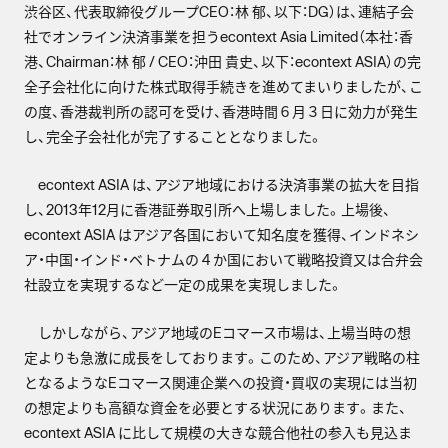
渋谷区、代表取締役グループCEO：林 郁、以下：DG）は、連結子会
社でオンライン決済事業を担うecontext Asia Limited（本社：香
港、Chairman：林 郁 / CEO：沖田 貴史、以下：econtext ASIA）の完
全子会社化に向けた株式取得手続きを進めてまいりましたが、こ
の度、香港裁判所の認可を受け、香港時間６月３日に効力が発生
し、完全子会社化が完了することとなりました。
econtext ASIA は、アジア地域における決済事業の拡大を目指
し、2013年12月に香港証券取引所へ上場しました。上場後、
econtext ASIA はアジア各国において知名度を獲得、インドネシ
ア・中国・インド・ベトナムの４か国において戦略投資又は合弁会
社設立を実現するなど一定の成果を実現しました。
しかしながら、アジア地域のEコマース市場は、上場当時の想
定よりも急激に成長をしております。このため、アジア戦略の柱
となるようなEコマース関連企業への投資・買収の実現には当初
の想定よりも高額な資金を必要とする状況にあります。また、
econtext ASIA に比して規模の大きな競合他社の参入も見込ま