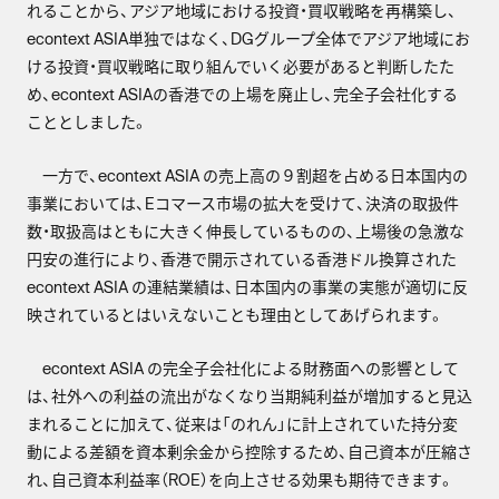
れることから、アジア地域における投資・買収戦略を再構築し、
econtext ASIA単独ではなく、DGグループ全体でアジア地域にお
ける投資・買収戦略に取り組んでいく必要があると判断したた
め、econtext ASIAの香港での上場を廃止し、完全子会社化する
こととしました。
一方で、econtext ASIA の売上高の９割超を占める日本国内の
事業においては、Eコマース市場の拡大を受けて、決済の取扱件
数・取扱高はともに大きく伸長しているものの、上場後の急激な
円安の進行により、香港で開示されている香港ドル換算された
econtext ASIA の連結業績は、日本国内の事業の実態が適切に反
映されているとはいえないことも理由としてあげられます。
econtext ASIA の完全子会社化による財務面への影響として
は、社外への利益の流出がなくなり当期純利益が増加すると見込
まれることに加えて、従来は「のれん」に計上されていた持分変
動による差額を資本剰余金から控除するため、自己資本が圧縮さ
れ、自己資本利益率（ROE）を向上させる効果も期待できます。