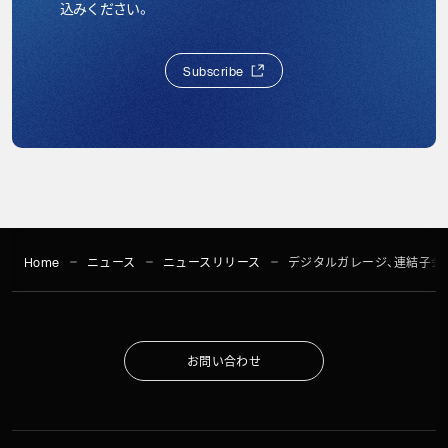
込みください。
S
u
b
s
c
r
i
b
e
S
u
b
s
c
r
i
b
e
Home
ニュース
ニュースリリース
デジタルガレージ、連結子会社e
お
問
い
合
わ
せ
お
問
い
合
わ
せ