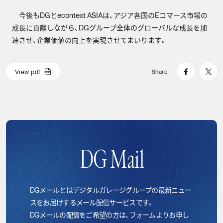
今後もDGとecontext ASIAは、アジア各国のEコマース市場の
成長に貢献しながら、DGグループ全体のグローバルな成長を加
速させ、企業価値の向上を実現させてまいります。
V
i
e
w
p
d
f
Share
V
i
e
w
p
d
f
DG Mail
DGメールとはデジタルガレージグループの最新ニュー
スをお届けするメール配信サービスです。
DGメールの配信をご希望の方は、フォームよりお申し