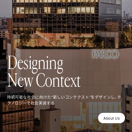
D
e
s
i
g
n
i
n
g
N
e
w
C
o
n
t
e
x
t
持続可能な社会に向けた“新しいコンテクスト”をデザインし、テ
クノロジーで社会実装する
A
b
o
u
t
U
s
A
b
o
u
t
U
s