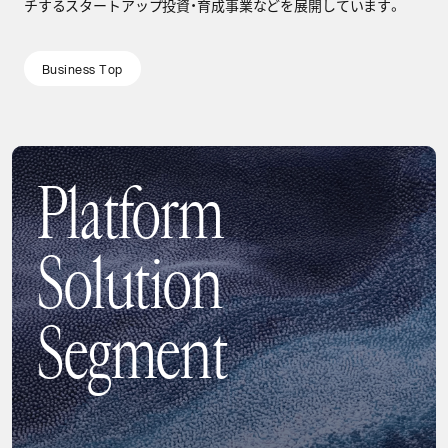
チするスタートアップ投資・育成事業などを展開しています。
B
u
s
i
n
e
s
s
T
o
p
B
u
s
i
n
e
s
s
T
o
p
Platform
Solution
Segment