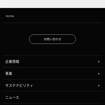
Home
お
問
い
合
わ
せ
お
問
い
合
わ
せ
企業情報
事業
サステナビリティ
ニュース