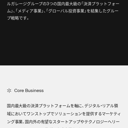
ルガレージグループの3つの国内最大級の「決済プラットフォー
ム」、「メディア事業」、「グローバル投資事業」を結集したグルー
プ戦略です。
C
o
r
e
B
u
s
i
n
e
s
s
Core Business
国内最大級の決済プラットフォームを軸に、デジタル・リアル領
域においてワンストップでソリューションを提供するマーケティ
ング事業、国内外の有望なスタートアップやテクノロジーへリー