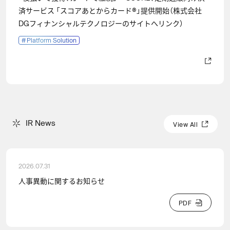
済サービス 「スコアあとからカード®」提供開始（株式会社
DGフィナンシャルテクノロジーのサイトへリンク）
#
Platform Solution
I
R
N
e
w
s
IR News
V
i
e
w
A
l
l
V
i
e
w
A
l
l
2026.07.31
人事異動に関するお知らせ
P
D
F
P
D
F