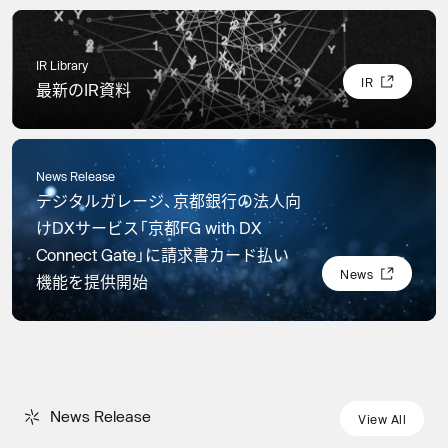
IR Library
I
R
最新のIR資料
I
R
News Release
デジタルガレージ、京都銀行の法人向
けDXサービス「京都FG with DX
Connect Gate」に請求書カード払い
N
e
w
s
機能を提供開始
N
e
w
s
N
e
w
s
R
e
l
e
a
s
e
News Release
V
i
e
w
A
l
l
V
i
e
w
A
l
l