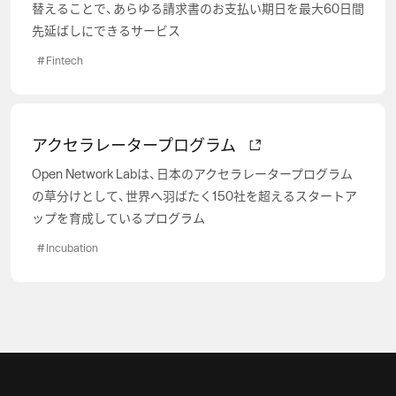
替えることで、あらゆる請求書のお支払い期日を最大60日間
先延ばしにできるサービス
#
Fintech
アクセラレータープログラム
Open Network Labは、日本のアクセラレータープログラム
の草分けとして、世界へ羽ばたく150社を超えるスタートア
ップを育成しているプログラム
#
Incubation
#
Artificial Intelligence
#
Payment
#
Fintech
#
Digital Service
#
Payment
#
Fintech
#
Investment
#
PS Segment
#
#
Commerce
Payment
#
Fintech
#
Marketing
#
Investment
#
PS Segment
#
PS Segment
#
#
LTI Segment
Payment
#
Fintech
#
GII Segment
#
Investment
#
PS Segment
#
LTI Segment
#
GII Segment
EC支援パートナーは一社で完結する時代へ。
#
LTI Segment
#
GII Segment
【DG×りそな 提携の軌跡 #04】CVC編：スター