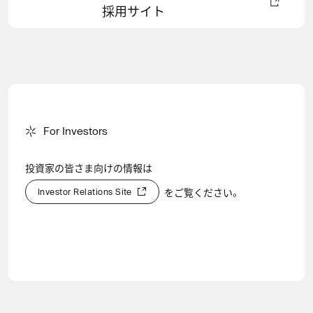
採用サイト
F
o
r
I
n
v
e
s
t
o
r
s
For Investors
投資家の皆さま向けの情報は
I
n
v
e
s
t
o
r
R
e
l
a
t
i
o
n
s
S
i
t
e
をご覧ください。
I
n
v
e
s
t
o
r
R
e
l
a
t
i
o
n
s
S
i
t
e
会社概要
CEO Comment
IRライブラリー
投資家の皆さまへ