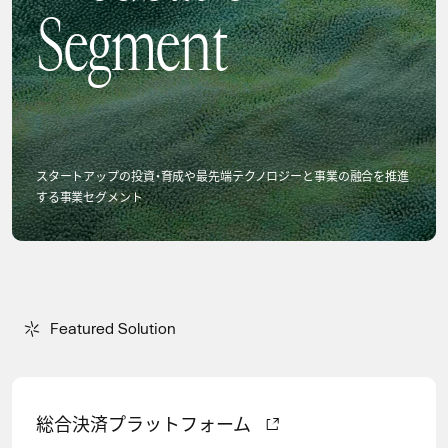
Segment
スタートアップの投資・育成や最先端テクノロジーと
事業の融合を推進
する事業セグメント
F
e
a
t
u
r
e
d
S
o
l
u
t
i
o
n
Featured Solution
総合決済プラットフォーム