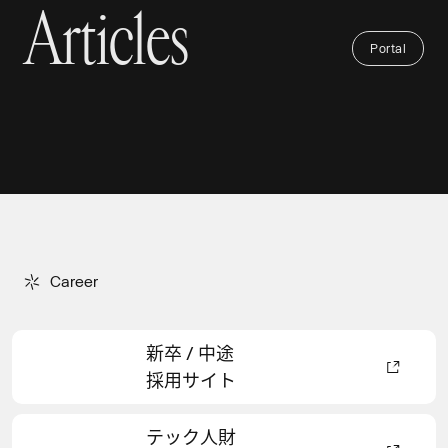
【DG×りそな 提携の軌跡 #03】次世代フィンテ
A
r
t
i
c
l
e
s
戦略設計から売上拡大、データ活用まで支援す
【DG×りそな 提携の軌跡 #02】決済編：法人間
トアップに資金・アセットを積極投資。日本を
ック編：金融機関とテック企業が挑む新規事業
る「DGビジネステクノロジー」誕生
のキャッシュレス決済を推進し、全国の中小企
もう一度、経済大国へ
Articles
P
o
r
t
a
l
開発
業のDXを支援する
P
o
r
t
a
l
2025.08.08
2025.05.30
2025.03.28
2025.02.05
C
a
r
e
e
r
Career
新卒 / 中途
採用サイト
テック人財