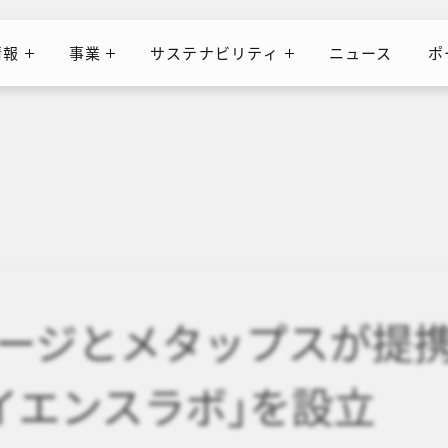
情報
事業
サステナビリティ
ニュース
ポ
ニュース
ポ
情報
事業
サステナビリティ
ージとメタップスが提携
イエンスラボ」を設立