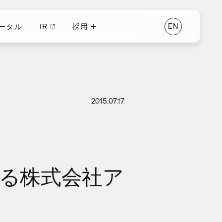
ータル
IR
採用
E
N
ータル
IR
E
N
採用
2015.07.17
ある株式会社ア