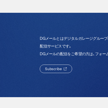
DGメールとはデジタルガレージグルー
配信サービスです。
DGメールの配信をご希望の方は、フォー
S
u
b
s
c
r
i
b
e
S
u
b
s
c
r
i
b
e