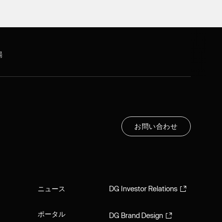
場
お
問
い
合
わ
せ
お
問
い
合
わ
せ
ニュース
DG Investor Relations
ニュース
DG Investor Relations
ポータル
DG Brand Design