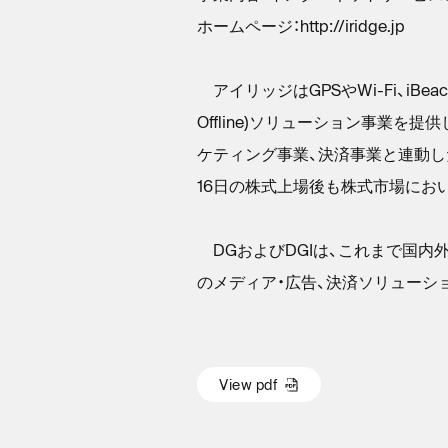
ホームページ：http://iridge.jp
アイリッジはGPSやWi-Fi、iBe
Offline)ソリューション事業を
ケティング事業、決済事業と連動し
16日の株式上場後も株式市場にお
DGおよびDGIは、これまで国内
のメディア・広告、決済ソリューシ
V
i
e
w
p
d
f
V
i
e
w
p
d
f