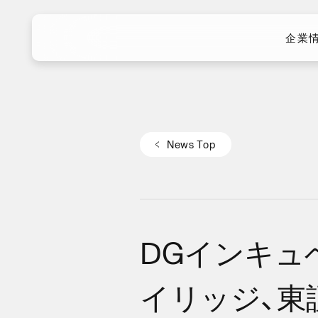
企業
企業
N
e
w
s
T
o
p
N
e
w
s
T
o
p
DGインキュ
イリッジ、東