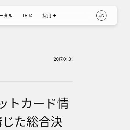
ータル
IR
採用
E
N
ータル
IR
E
N
採用
2017.01.31
ットカード情
講じた総合決