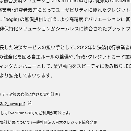
合決済ソリューション「VeriTrans 4G」は、従来の「JavaScr
事業者・消費者双方にとってユーザビリティに優れたクレジッ
、「aegis」の無償提供に加え、より高精度でバリエーションに
報非保持化ソリューションがシームレスに統合されたプラットフ
長した決済サービスの担い手として、2012年に決済代行事業者
界の健全化を図る自主ルールの整備や、行政・クレジットカード
ィングカンパニーとして、業界動向をスピーディに汲み取り、E
より拡充してまいります。
ュリティ対策の強化に向けた実行計画」
223a2_news.pdf
続して「VeriTrans 3G」のご利用が可能です。
害の集計結果について」一般社団法人日本クレジット協会発表