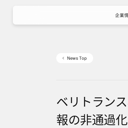
企業
企業
N
e
w
s
T
o
p
N
e
w
s
T
o
p
ベリトランス
報の非通過化