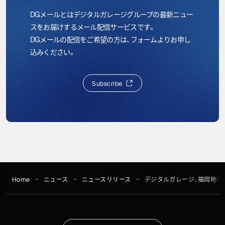
DGメールとはデジタルガレージグループの最新ニュー
スをお届けするメール配信サービスです。
DGメールの配信をご希望の方は、フォームよりお申し
込みください。
S
u
b
s
c
r
i
b
e
S
u
b
s
c
r
i
b
e
Home
ニュース
ニュースリリース
デジタルガレージ、福岡地域