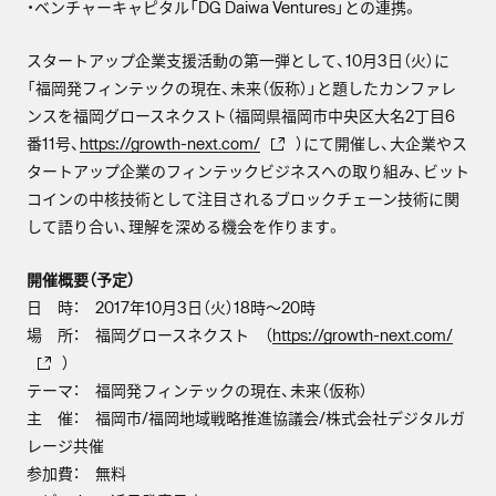
・ベンチャーキャピタル「DG Daiwa Ventures」との連携。
スタートアップ企業支援活動の第一弾として、10月3日（火）に
「福岡発フィンテックの現在、未来（仮称）」と題したカンファレ
ンスを福岡グロースネクスト（福岡県福岡市中央区大名2丁目6
番11号、
https://growth-next.com/
）にて開催し、大企業やス
タートアップ企業のフィンテックビジネスへの取り組み、ビット
コインの中核技術として注目されるブロックチェーン技術に関
して語り合い、理解を深める機会を作ります。
開催概要（予定）
日 時： 2017年10月3日（火）18時〜20時
場 所： 福岡グロースネクスト （
https://growth-next.com/
）
テーマ： 福岡発フィンテックの現在、未来（仮称）
主 催： 福岡市/福岡地域戦略推進協議会/株式会社デジタルガ
レージ共催
参加費： 無料