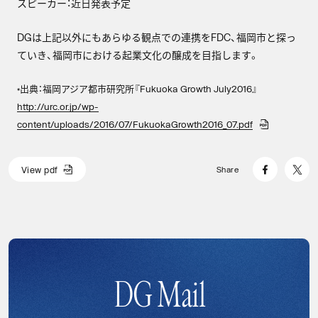
スピーカー：近日発表予定
DGは上記以外にもあらゆる観点での連携をFDC、福岡市と探っ
ていき、福岡市における起業文化の醸成を目指します。
出典：福岡アジア都市研究所『Fukuoka Growth July2016』
*
http://urc.or.jp/wp-
content/uploads/2016/07/FukuokaGrowth2016_07.pdf
V
i
e
w
p
d
f
Share
V
i
e
w
p
d
f
DG Mail