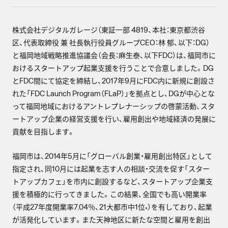
株式会社デジタルガレージ（東証一部 4819、本社：東京都渋谷
区、代表取締役 兼 社長執行役員グループCEO：林 郁、以下：DG）
と福岡地域戦略推進協議会（会長：麻生泰、以下FDC）は、福岡市に
おけるスタートアップ起業支援を行うことで合意しました。DG
とFDC間にて協定を締結し、2017年9月にFDC内に新規に創設さ
れた「FDC Launch Program（FLaP）」を拠点とし、DGが中心とな
って福岡地域におけるアントレプレナーシップの啓蒙活動、スタ
ートアップ企業の経営支援を行い、雇用創出や地域経済の発展に
貢献を目指します。
福岡市は、2014年5月に「グローバル創業・雇用創出特区」として
指定され、同10月には起業を志す人の相談・交流を促す「スター
トアップカフェ」を市内に創設するなど、スタートアップ企業支
援を積極的に行ってきました。この結果、全国でも高い開業率
（平成27年度開業率7.04％、21大都市中1位
）を有しており、起業
*
が活発化しています。また天神地区に新たな空間と雇用を創出