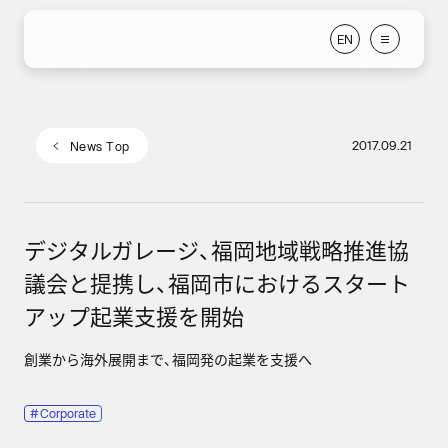
E
N
E
N
2017.09.21
N
e
w
s
T
o
p
N
e
w
s
T
o
p
デジタルガレージ、福岡地域戦略推進協
議会と提携し、福岡市におけるスタート
アップ起業支援を開始
創業から海外展開まで、福岡発の起業を支援へ
#
Corporate