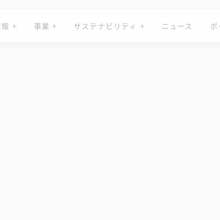
情報
事業
サステナビリティ
ニュース
ポ
ニュース
ポ
情報
事業
サステナビリティ
ジ、「Yahoo!マーケ
ールド パートナー」と「
ートナー」の認定を取得