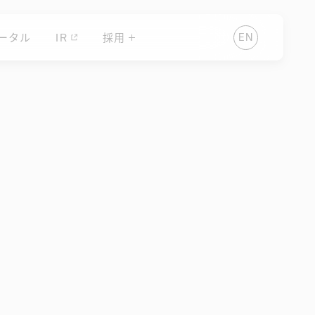
ータル
IR
採用
E
N
ータル
IR
E
N
採用
2017.11.14
ティングソリュ
コンテンツマー