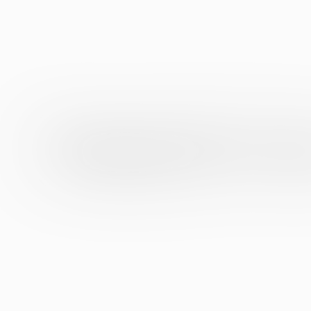
今回、「Yahoo!マーケティング
は引き続き、Yahoo! JAPA
じた広告運用の最適化を実現し、ク
【本件に関するお問い合わせ先】
Designing
Designing
New Cont
New Cont
株式会社デジタルガレージ マーケ
担当：広報 田中・坪井
TEL：03-6371-1849/03-6367-1296
Mail：dgmt-pr@garage.co.jp
V
i
e
w
p
d
f
V
i
e
w
p
d
f