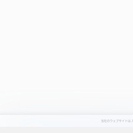
代表メッセージ
事業概要
代表メッセージ
事業概要
私たちについて
Platform Solu
私たちについて
Platform Solu
コンテクストタイムライン
Long-term In
コンテクストタイムライン
Long-term In
会社概要
Global Invest
会社概要
Global Invest
役員紹介
Technology
役員紹介
Technology
沿革
沿革
事業所一覧・アクセス
事業所一覧・アクセス
グループ企業一覧
グループ企業一覧
コーポレートガバナンス
コーポレートガバナンス
当社のウェブサイトは、利
個人情報保護方針
免責事項（利用契約条件）
コンプライアンス