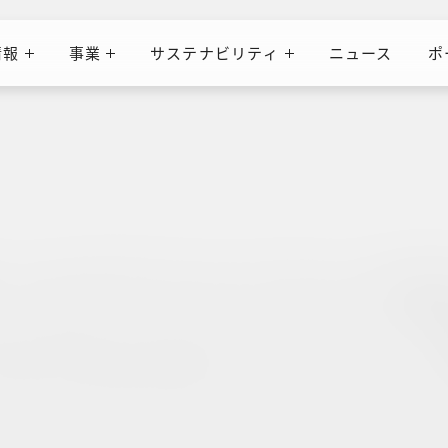
情報
事業
サステナビリティ
ニュース
ポ
ニュース
ポ
情報
事業
サステナビリティ
ービス「ベリトランス後
eriTrans4G」とのデ