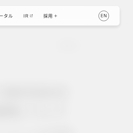
ータル
IR
採用
E
N
ータル
IR
E
N
採用
2021.10.20
ングス株式会社を
提携について