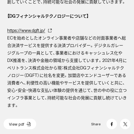
創していくことで、持続可能な社会の発展に貢献していきます。
【DGフィナンシャルテクノロジーについて】
https://www.dgft.jp/
ECを始めとしたオンライン事業者や店舗などの対面事業者へ総
合決済サービスを提供する決済プロバイダー。デジタルガレー
ジグループの一員として、事業者におけるキャッシュレス化や
DX推進を、決済や金融の領域から支援しています。2021年4月に
ベリトランス株式会社から現：株式会社DGフィナンシャルテク
ノロジー（DGFT）に社名を変更。加盟店やエンドユーザーである
消費者へ、利便性の高い機能やサービスを提供していくと共に、
安心・安全・快適な支払い体験の提供を通じて、世の中の役に立つ
インフラ事業として、持続可能な社会の発展に貢献し続けていき
ます。
V
i
e
w
p
d
f
Share
V
i
e
w
p
d
f