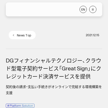
E
N
E
N
2021.12.15
N
e
w
s
T
o
p
N
e
w
s
T
o
p
DGフィナンシャルテクノロジー、クラウ
ド型電子契約サービス「Great Sign」にク
レジットカード決済サービスを提供
契約後の請求・支払い手続きがオンラインで完結する環境構築を
支援
#
Platform Solution