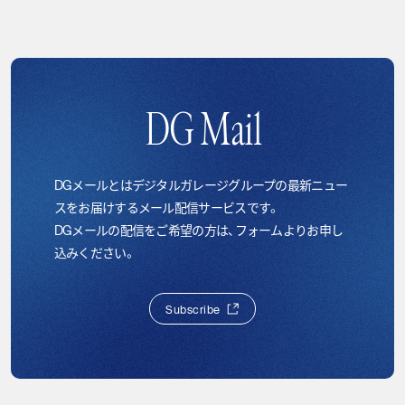
DG Mail
DGメールとはデジタルガレージグループの最新ニュー
スをお届けするメール配信サービスです。
DGメールの配信をご希望の方は、フォームよりお申し
込みください。
S
u
b
s
c
r
i
b
e
S
u
b
s
c
r
i
b
e