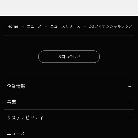
Home
ニュース
ニュースリリース
DGフィナンシャルテクノロジ
お
問
い
合
わ
せ
お
問
い
合
わ
せ
企業情報
事業
サステナビリティ
ニュース