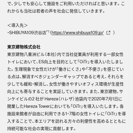
で、少しでも安心して施設をご利用いただければと思います。こ
れからも当社は若者の声を社会に発信していきます。
＜導入先＞
*1
・SHIBUYA109渋谷店
（
https://www.shibuya109.jp/
）
東京建物株式会社
東京建物八重洲ビル（本社）内で当社従業員が利用する一部女性
トイレにおいて、ES向上を目的として「OiTr」を導入いたしまし
た。生理現象で女性だけが「働きにくさ」や「不便さ」を感じてい
る点は、解消すべきジェンダーギャップであると考え、それらを
少しでも緩和・解消し、女性が働きやすいオフィス環境が生産性
向上にも寄与することを実証していきます。また、東京建物、サ
ンケイビルの2 社が Hareza（ハレザ）池袋内で2020年7月1日に
開業したHareza Towerにおいても「OiTr」を導入いたします。各
施設来館者が自由に利用できる1・7階の女性トイレに「OiTr」を導
入することで、本エリアを訪れる方々の利便性を高めるとともに
持続可能な社会の実現に貢献します。