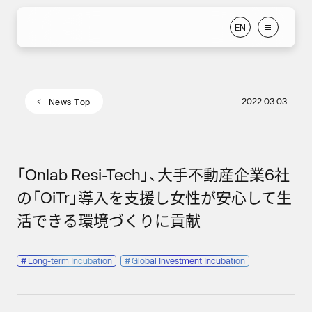
E
N
E
N
2022.03.03
N
e
w
s
T
o
p
N
e
w
s
T
o
p
「Onlab Resi-Tech」、大手不動産企業6社
の「OiTr」導入を支援し女性が安心して生
活できる環境づくりに貢献
#
Long-term Incubation
#
Global Investment Incubation