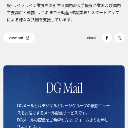
設・ライフライン業界を牽引する国内の大手優良企業および国内
主要都市と連携し、これまで不動産・建設業界とスタートアップ
による様々な共創を支援しています。
V
i
e
w
p
d
f
Share
V
i
e
w
p
d
f
DG Mail
DGメールとはデジタルガレージグループの最新ニュー
スをお届けするメール配信サービスです。
DGメールの配信をご希望の方は、フォームよりお申し
込みください。