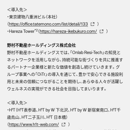
＜導入先＞
・東京建物八重洲ビル（本社）
（
https://office.tatemono.com/list/detail/133
）
*2
・Hareza Tower
（
https://hareza-ikebukuro.com/
）
野村不動産ホールディングス株式会社
野村不動産ホールディングスでは、「Onlab Resi-Tech」の知見と
ネットワークを活用しながら、持続可能な街づくりを共に推進す
るパートナー企業様と新たな価値を創造し続けていきます。グ
ループ事業への「OiTr」の導入を通じて、豊かで安心できる施設利
用と未来の信頼につながることを期待し、あらゆる人々が活躍し
ウェルネスの実現ができる社会を目指してまいります。
＜導入先＞
・H¹T（H¹T表参道、H¹T by W 下北沢、H¹T by W 新宿東南口、H¹T千
歳烏山、H¹T二子玉川、H¹T 日本橋）
（
https://www.h1t-web.com/
）