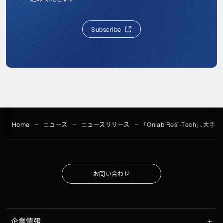
S
u
b
s
c
r
i
b
e
S
u
b
s
c
r
i
b
e
Home
ニュース
ニュースリリース
「Onlab Resi-Tec
お
問
い
合
わ
せ
お
問
い
合
わ
せ
企業情報