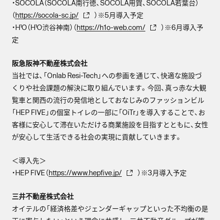
・SOCOLA（SOCOLA南行徳、SOCOLA用賀、SOCOLA若葉台）
（
https://socola-sc.jp/
）※5月導入予定
・H¹O（H¹O渋谷神南）（
https://h1o-web.com/
）※6月導入予
定
阪急阪神不動産株式会社
当社では、「Onlab Resi-Tech」への参画を通じて、快適な施設づ
くりや社会課題の解決に取り組んでいます。今回、真っ赤な大観
覧車と関西の流行の発信地としておなじみのファッションビル
「HEP FIVE」の個室トイレの一部に「OiTr」を導入することで、お
客様に安心して滞在いただける商業施設を目指すとともに、女性
が安心して生活できる社会の実現に貢献していきます。
＜導入先＞
・HEP FIVE（
https://www.hepfive.jp/
）※3月導入予定
三井不動産株式会社
オイテルの「経済格差やジェンダーギャップといった不均衡の是