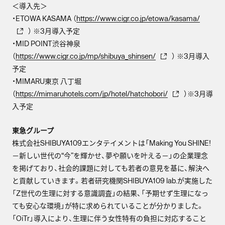
＜導入先＞
・ETOWA KASAMA （
https://www.cigr.co.jp/etowa/kasama/
） ※3月導入予定
・MID POINT渋谷神泉
（
https://www.cigr.co.jp/mp/shibuya_shinsen/
） ※3月導入
予定
・MIMARU東京 八丁堀
（
https://mimaruhotels.com/jp/hotel/hatchobori/
）※3月導
入予定
東急グループ
株式会社SHIBUYA109エンタテイメントは「Making You SHINE!
－新しい世代の“今”を輝かせ、夢や願いを叶える－」の企業理念
を掲げており、社会的課題に対しても若者の意見を基に、解決へ
と貢献していきます。若者研究機関SHIBUYA109 lab.が実施した
「Z世代の生理に対する意識調査」の結果、「予期せず生理になっ
ても安心な環境」が特に求められていることが分かりました。
「OiTr」導入により、生理に伴う女性特有の負担に対応すること