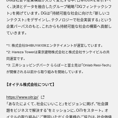
く、決済とデータを融合したグループ戦略「DGフィンテックシフ
ト」を掲げています。DGは「持続可能な社会に向けた『新しいコ
ンテクスト』をデザインし、テクノロジーで社会実装する」という
企業パーパスのもと、これからも持続可能な社会の構築へ貢献し
ていきます。
*1: 株式会社SHIBUYA109エンタテイメントが運営しています。
*2: Hareza Towerは東京建物株式会社と株式会社サンケイビルの共
同運営です。
*3: 三井ショッピングパーク ららぽーと富士見は「Onlab Resi-Tech」
が開催される以前から取り組みを開始しています。
【オイテル株式会社について】
https://www.oitr.jp/
「あなたによくて、社会にいいこと」をビジョンに掲げ、“社会課
題をビジネスで解決する”をミッションに、OiTrをスタート。オ
イテルの取り組みにご賛同いただく企業様のご協力は、社会価値