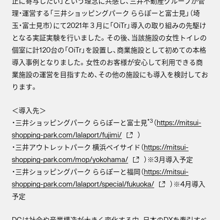
正に寄与したい」という理念に共感し、三井不動産グループが管
理・運営する「三井ショッピングパーク ららぽーと富士見」（埼
玉・富士見市）にて2021年３月に「OiTr」導入の取り組みの先駆け
となる実証実験を行いました。その後、当該施設の女性トイレの
個室に計120台の「OiTr」を設置し、商業施設として初めての本格
導入事例となりました。⼥性のお客様が安⼼して利⽤できる商
業施設の運営を目指すため、その他の施設にも導入を検討してお
ります。
＜導入先＞
*3
・三井ショッピングパーク ららぽーと富士見
（
https://mitsui-
shopping-park.com/lalaport/fujimi/
）
・三井アウトレットパーク 横浜ベイサイド（
https://mitsui-
shopping-park.com/mop/yokohama/
）※3月導入予定
・三井ショッピングパーク ららぽーと福岡（
https://mitsui-
shopping-park.com/lalaport/special/fukuoka/
）※4月導入
予定
DGは社会や産業構造が大きく変化する中、日本のDXを牽引すべ