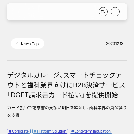
E
N
E
N
2023.12.13
N
e
w
s
T
o
p
N
e
w
s
T
o
p
デジタルガレージ、スマートチェックア
ウトと歯科業界向けにB2B決済サービス
「DGFT請求書カード払い」を提供開始
カード払いで請求書の支払い期日を繰延し、歯科業界の資金繰り
を支援
#
Corporate
#
Platform Solution
#
Long-term Incubation