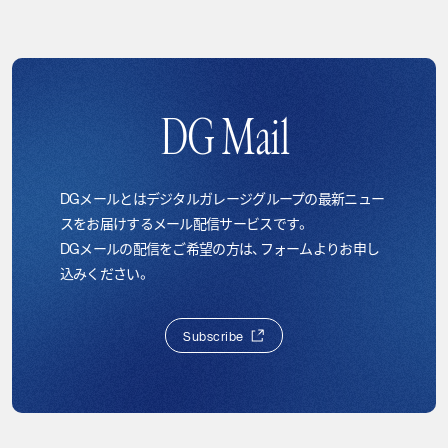
DG Mail
DGメールとはデジタルガレージグループの最新ニュー
スをお届けするメール配信サービスです。
DGメールの配信をご希望の方は、フォームよりお申し
込みください。
S
u
b
s
c
r
i
b
e
S
u
b
s
c
r
i
b
e