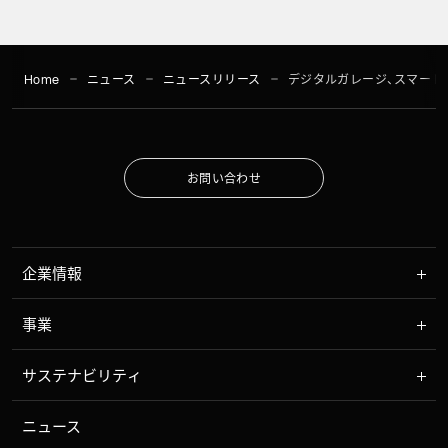
Home
ニュース
ニュースリリース
デジタルガレージ、スマート
お
問
い
合
わ
せ
お
問
い
合
わ
せ
企業情報
事業
サステナビリティ
ニュース