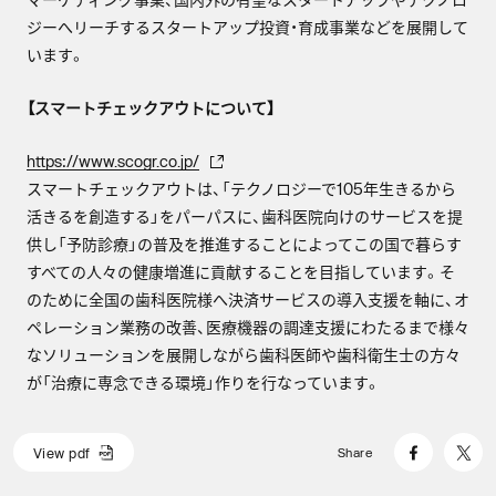
ジーへリーチするスタートアップ投資・育成事業などを展開して
います。
【スマートチェックアウトについて】
https://www.scogr.co.jp/
スマートチェックアウトは、「テクノロジーで105年生きるから
活きるを創造する」をパーパスに、歯科医院向けのサービスを提
供し「予防診療」の普及を推進することによってこの国で暮らす
すべての人々の健康増進に貢献することを目指しています。そ
のために全国の歯科医院様へ決済サービスの導入支援を軸に、オ
ペレーション業務の改善、医療機器の調達支援にわたるまで様々
なソリューションを展開しながら歯科医師や歯科衛生士の方々
が「治療に専念できる環境」作りを行なっています。
V
i
e
w
p
d
f
Share
V
i
e
w
p
d
f