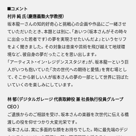
■コメント
村井 純 氏（慶應義塾大学教授）
坂本龍一さんの知的好奇心と挑戦心の企画や作品にご一緒させ
ていただいたとき、本題とは別に、「あいつ（坂本さんがその時々
に出会った若者です）の夢を実現させたいんだよ」というセリフ
をよく聞きました。その対象は音楽や芸術を飛び越えて地球環
境など、彼自身の夢だったことを思い出します。
「アーティスト・イン・レジデンススタジオ」が、坂本龍一という巨
人がいつも抱いていた「次の世代への期待と愛情」を育む場とし
て、そこから新しい人が坂本さんの夢の一部として世界に羽ばた
いていくのを楽しみにしています。
林 郁（デジタルガレージ 代表取締役 兼 社長執行役員グループ
CEO ）
ご遺族からのご相談を受け、坂本さんの楽器を次世代に伝える橋
渡しの役を仰せつかり大変光栄です。
坂本さんは、実に多面的な顔をお持ちでした。時に最先端のデジ