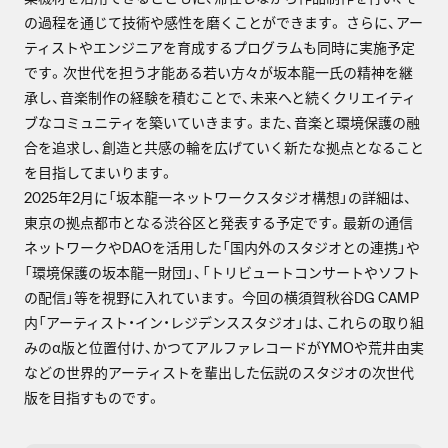
の過程を通じて技術や感性を磨くことができます。 さらに、アー
ティストやエンジニアを育成するプログラムも同時に実施予定
です。次世代を担う才能ある若い方々が坂本龍一氏の精神を継
承し、音楽制作の経験を積むことで、未来へと続くクリエイティ
ブなコミュニティを築いていきます。また、音楽と環境保護の融
合を追求し、創造と共感の輪を広げていく新たな拠点となること
を目指してまいります。
2025年2月に「坂本龍一ネットワークスタジオ構想」の詳細は、
東京の拠点都市となる渋谷区と発表する予定です。最新の通信
ネットワークやDAOを活用した「国内外のスタジオとの連携」や
「環境保護の坂本龍一財団」、「トリビュートコンサートやソフト
の配信」等を視野に入れています。 今回の横須賀秋谷DG CAMP
内「アーティスト・イン・レジデンススタジオ」は、これらの取り組
みのα版と位置付け、かつてアルファレコードがYMOや荒井由実
などの世界的アーティストを輩出した伝説のスタジオの次世代
版を目指すものです。