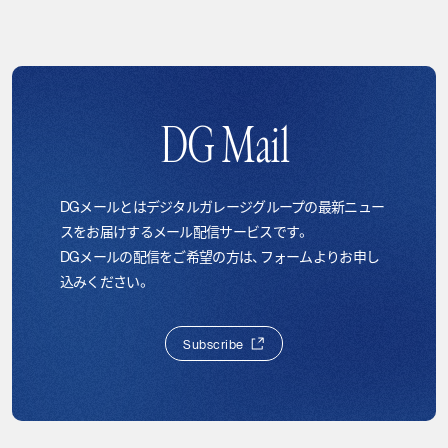
DG Mail
DGメールとはデジタルガレージグループの最新ニュー
スをお届けするメール配信サービスです。
DGメールの配信をご希望の方は、フォームよりお申し
込みください。
S
u
b
s
c
r
i
b
e
S
u
b
s
c
r
i
b
e