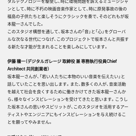
タルテクノロジーを駆使し、時に環境問題を訴えるミュージシャ
ンとして、時に不朽の映画音楽作家として、時に原発事故の後の
福島の子供たちと楽しそうにクラシックを奏で、そのどれもが坂
本龍一さんでした。
このスタジオ構想を通して、坂本さんの「音」と「心」をグローバ
ルな次なる世代につなげ、このプロジェクトで坂本さんと共振す
る新たな才能が生まれることを楽しみにしています。
伊藤 穰一（デジタルガレージ 取締役 兼 専務執行役員Chief
Architect 共同創業者）
坂本龍一さんが、「若い人たちに本物のいい音楽を伝えたい」と
話していたことを思い出します。また、数多くの人が、音楽活動
を越えて社会を良くするために働きかけてきた坂本龍一さんか
ら、様々なインスピレーションを受けてきたと思います。こうし
た坂本さんの思いやスピリットが、このスタジオを活用するアー
ティストやエンジニアにもインスピレーションを与え続けるこ
とを願ってやみません。