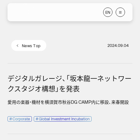
E
N
E
N
2024.09.04
N
e
w
s
T
o
p
N
e
w
s
T
o
p
デジタルガレージ、「坂本龍一ネットワー
クスタジオ構想」を発表
愛用の楽器・機材を横須賀市秋谷DG CAMP内に移設、来春開設
#
Corporate
#
Global Investment Incubation