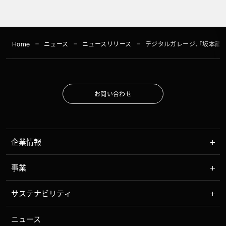
Home
ニュース
ニュースリリース
デジタルガレージ、「坂本龍
お
問
い
合
わ
せ
お
問
い
合
わ
せ
企業情報
事業
サステナビリティ
ニュース