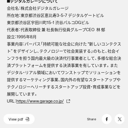
■
デジタルガレージについて
会社名：株式会社デジタルガレージ
所在地：東京都渋谷区恵比寿3-5-7 デジタルゲートビル
東京都渋谷区宇田川町15-1 渋谷パルコDGビル
代表者：代表取締役 兼 社長執行役員グループCEO 林 郁
設立：1995年8月
事業内容：パーパス「持続可能な社会に向けた “新しいコンテクス
ト” をデザインし、テクノロジーで社会実装する」のもと、社会イ
ンフラを担う国内最大級の決済代行事業者として、多様な総合決
済プラットフォームを提供する決済事業を有しています。また
デジタル・リアル領域においてワンストップでソリューションを
提供するマーケティング事業、国内外の有望なスタートアップや
テクノロジーへリーチするスタートアップ投資・育成事業などを
展開しています。
URL：
https://www.garage.co.jp/
V
i
e
w
p
d
f
Share
V
i
e
w
p
d
f