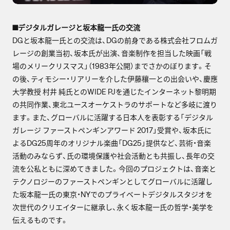
■デジタルガレージと坂本龍一氏の交流
DGと坂本龍一氏との交流は、DGの前身である株式会社フロムガ
レージの創業当初、坂本氏が出演、音楽制作を担当した映画「戦
場のメリークリスマス」（1983年公開）までさかのぼります。そ
の後、ティモシー・リアリーを介した伊藤穰一との出会いや、慶應
大学教授 村井 純氏とのWIDE PJを通じたインターネット黎明期
の共同作業、東北ユースオーケストラのサポートなど多岐に渡り
ます。また、グローバルに活躍する日本人を表彰する「デジタル
ガレージ ファーストペンギンアワード 2017」受賞や、坂本氏に
よるDG25周年のオリジナル楽曲「DG25」提供など、芸術・音楽
活動のみならず、氏の環境保護や社会活動とも共振し、長年の交
流を公私ともに深めてきました。今回のプロジェクトは、音楽と
テクノロジーのファーストペンギンとしてグローバルに活躍し
た坂本龍一氏の東京・NYでのプライベートデジタルスタジオを
次世代のクリエイターに継承し、永く坂本龍一氏の哲学・美学を
伝えるものです。