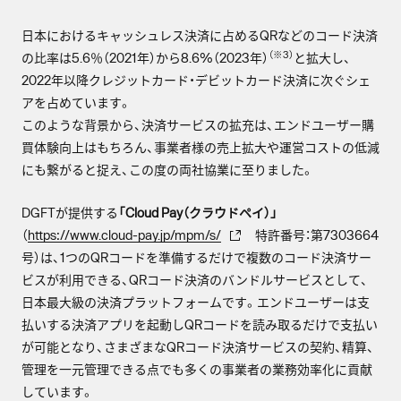
日本におけるキャッシュレス決済に占めるQRなどのコード決済
（※3）
の比率は5.6％（2021年）から8.6%（2023年）
と拡大し、
2022年以降クレジットカード・デビットカード決済に次ぐシェ
アを占めています。
このような背景から、決済サービスの拡充は、エンドユーザー購
買体験向上はもちろん、事業者様の売上拡大や運営コストの低減
にも繋がると捉え、この度の両社協業に至りました。
DGFTが提供する
「Cloud Pay（クラウドペイ）」
（
https://www.cloud-pay.jp/mpm/s/
特許番号：第7303664
号）は、1つのQRコードを準備するだけで複数のコード決済サー
ビスが利用できる、QRコード決済のバンドルサービスとして、
日本最大級の決済プラットフォームです。エンドユーザーは支
払いする決済アプリを起動しQRコードを読み取るだけで支払い
が可能となり、さまざまなQRコード決済サービスの契約、精算、
管理を一元管理できる点でも多くの事業者の業務効率化に貢献
しています。