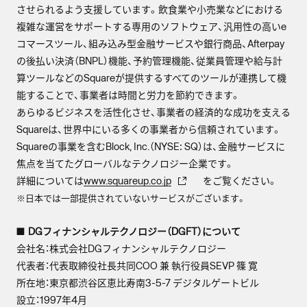
させられるよう支援しています。飲食業や小売業などにおける
複雑な運営をサポートする専用のソフトウェア、汎用性の高いe
コマースツール、組み込み型金融サービスや銀行商品、Afterpay
の後払い決済（BNPL）機能、予約管理機能、従業員管理や給与計
算ツールなどのSquareが提供するすべてのツールが連携して機
能することで、事業者は時間と労力を節約できます。
あらゆるビジネスを活性化させ、事業者の経済的な成功を支える
Squareは、世界中にいる多くの事業者から信頼されています。
Squareの事業を含むBlock, Inc.（NYSE: SQ）は、金融サービスに
焦点を当てたグローバルなテクノロジー企業です。
詳細については
www.squareup.co.jp
をご覧ください。
※日本では一部提供されていないサービスがございます。
■ DGフィナンシャルテクノロジー（DGFT）について
会社名：株式会社DGフィナンシャルテクノロジー
代表者：代表取締役社長共同COO 兼 執行役員SEVP 篠 寛
所在地：東京都渋谷区恵比寿南3-5-7 デジタルゲートビル
設立：1997年4月