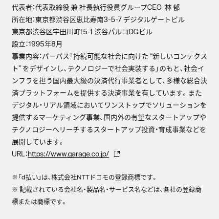
代表者：代表取締役 兼 社長執行役員グループCEO 林 郁
所在地：東京都渋谷区恵比寿南3-5-7 デジタルゲートビル
東京都渋谷区宇田川町15-1 渋谷パルコDGビル
設立：1995年8月
事業内容：パーパス「持続可能な社会に向けた “新しいコンテクス
ト” をデザインし、テクノロジーで社会実装する」のもと、社会イ
ンフラを担う国内最大級の決済代行事業者として、多様な総合決
済プラットフォームを提供する決済事業を有しています。また
デジタル・リアル領域においてワンストップでソリューションを
提供するマーケティング事業、国内外の有望なスタートアップや
テクノロジーへリーチするスタートアップ投資・育成事業などを
展開しています。
URL：
https://www.garage.co.jp/
※「d払い」は、株式会社NTTドコモの登録商標です。
※ 記載されている会社名・製品名・サービス名などは、各社の登録商
標または商標です。