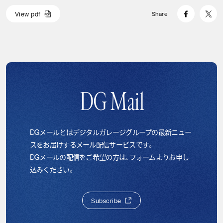
V
i
e
w
p
d
f
Share
V
i
e
w
p
d
f
DG Mail
DGメールとはデジタルガレージグループの最新ニュー
スをお届けするメール配信サービスです。
DGメールの配信をご希望の方は、フォームよりお申し
込みください。
S
u
b
s
c
r
i
b
e
S
u
b
s
c
r
i
b
e