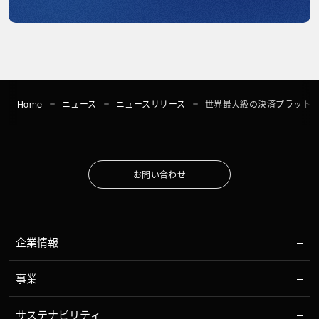
Home
ニュース
ニュースリリース
世界最大級の決済プラットフォー
お
問
い
合
わ
せ
お
問
い
合
わ
せ
企業情報
事業
サステナビリティ