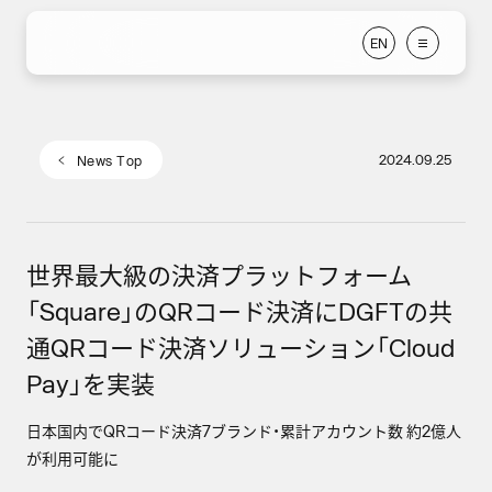
E
N
E
N
2024.09.25
N
e
w
s
T
o
p
N
e
w
s
T
o
p
世界最大級の決済プラットフォーム
「Square」のQRコード決済にDGFTの共
通QRコード決済ソリューション「Cloud
Pay」を実装
日本国内でQRコード決済7ブランド・累計アカウント数 約2億人
が利用可能に