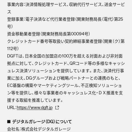
事業内容：決済情報処理サービス、収納代行サービス、送金サービ
ス
登録事業：電子決済など代行業者登録（関東財務局長（電代）第25
号）
資金移動業者登録（関東財務局長第00094号）
クレジットカード番号等取扱い契約締結事業者登録（関東（ク）第
112号）
DGFTは、日本全国の加盟店の100万を超える対面および非対面
拠点に対して、クレジットカード、QRコード等の多様なキャッシ
ュレス決済ソリューションを提供しています。また、決済代行事
業に加え、DGグループおよび戦略パートナーとの連携のもと、
EC基盤の構築やマーケティングツール、不正検知ソリューショ
ン等を提供し、様々な事業者のキャッシュレス化・ＤＸ推進を支
援する取組を推進しています。
URL：
https://www.dgft.jp
■ デジタルガレージ（DG）について
会社名：株式会社デジタルガレージ