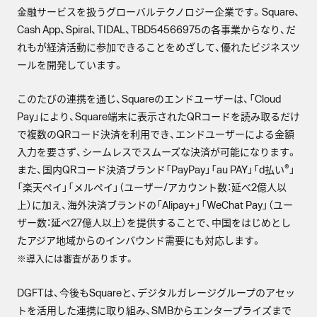
金融サービスを扱うグローバルテクノロジー企業です。​Square、​
Cash App、​Spiral、​TIDAL、​TBD54566975の​各事業からなり、​だ
れもが​経済活動に​参加できる​ことを​めざして、​優れた​ビジネスツ
ールを​開発しています。
このたびの連携を通じ、Squareのエンドユーザーは、「Cloud
Pay」により、Square端末に​​表示されたQRコードを読み取るだけ
で複数のQRコード決済を利用でき、エンドユーザーによる金額
入力を要さず、シームレスでスムーズな決済が可能になります。
®
また、国内QRコード決済ブランド「PayPay」「au PAY」「d払い
」
「楽天ペイ」「メルペイ」（ユーザー/アカウント数：延べ2億人以
上）に加え、海外決済ブランドの「Alipay+」「WeChat Pay」（ユー
ザー数：延べ27億人以上）を提供することで、中国をはじめとし
たアジア地域からのインバウンド需要にも対応します。
※導入には審査があります。
DGFTは、今後もSquareと、デジタルガレージグループのアセッ
トを活用した連携に取り組み、SMBからエンタープライズまで