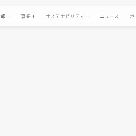
情報
事業
サステナビリティ
ニュース
ポ
ニュース
ポ
情報
事業
サステナビリティ
ージ、りそなグループと
カード払いオンライン」
ニーズに対応し、中小企業の業務効率化を