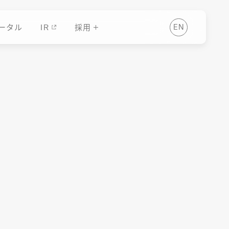
ータル
IR
採用
E
N
ータル
IR
E
N
採用
2024.10.17
B2B決済サー
を提供開始
支援