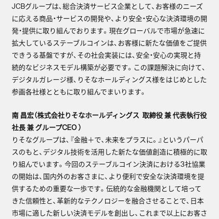
JCBグループは、総合決済サービス企業として、お客様のニーズ
に応える商品・サービスの開発や、より安全・安心な決済環境の開
発・提供に取り組んでおります。現在グローバルで市場が急速に
拡大しているステーブルコインは、お客様に新たな価値をご提供
できうる基盤ですが、その社会実装には、安全・安心の実現と持
続的なビジネスモデル構築が必要です。この課題解決に向けて、
デジタルガレージ様、りそなホールディングス様をはじめとした
参画各社様とともに取り組んでまいります。
南 昌宏（株式会社りそなホールディングス 取締役 兼 代表執行役
社長 兼 グループCEO ）
りそなグループは、『金融＋で、未来をプラスに。』というパーパ
スのもと、デジタル技術を活用した新たな価値創造に積極的に取
り組んでいます。今回のステーブルコイン決済における3社協業
の開始は、国内外のお客さまに、より便利で安全な決済環境を提
供するための重要な一歩です。伝統的な金融機関として培って
きた信頼性と、革新的なテクノロジーを融合させることで、日本
市場に適した新しい決済モデルを創出し、これまで以上にお客さ