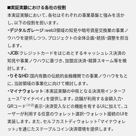
■
実証実験における各社の役割
本実証実験において、各社はそれぞれの事業基盤と強みを活か
し、以下の役割を担います。
・デジタルガレージ
：web3領域の知見や暗号資産交換業の事業ノ
ウハウを提供しつつ、プロジェクトの全体企画・統括・調整を担当
します。
・JCB：
クレジットカードをはじめとするキャッシュレス決済の
知見や事業ノウハウに基づき、加盟店決済・精算スキーム等を検
討します。
・りそなHD
：国内有数の伝統的金融機関での事業ノウハウをもと
に、当該領域の事業化に向けて検討します。
・マイナウォレット
：本実証実験の中核となる決済用インターフ
ェース「マイナペイ」を提供します。店舗が利用する金額入力・
（※2）
QRコード
表示・決済受入などの機能を有するUIに加えて、ユ
ーザーが利用する任意のウォレット選択・ウォレット接続のUIを
実装します。また、セルフカストディウォレット「マイナウォレ
ット」を通じたステーブルコイン決済環境を提供します。