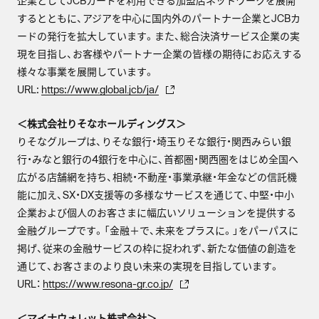
企業としてJCBカードを利用できる加盟店ネットワークを展開
するとともに、アジアを中心に国内外のパートナー企業とJCBカ
ードの発行を拡大しています。また、総合決済サービス企業の実
現を目指し、お客様やパートナー企業の皆様の期待にお応えする
様々な事業を展開しています。
URL:
https://www.global.jcb/ja/
＜株式会社りそなホールディングス＞
りそなグループは、りそな銀行・埼玉りそな銀行・関西みらい銀
行・みなと銀行の4銀行を中心に、首都圏・関西圏をはじめ全国へ
広がる店舗網を持ち、相続・不動産・事業承継・年金などの信託機
能に加え、SX・DX支援等の多様なサービスを通じて、中堅・中小
企業および個人のお客さまに幅広いソリューションを提供する
金融グループです。「金融＋で、未来をプラスに。」をパーパスに
掲げ、従来の金融サービスの枠に捉われず、新たな価値の創造を
通じて、お客さまのより良い未来の実現を目指しています。
URL：
https://www.resona-gr.co.jp/
＜マイナウォレット株式会社＞