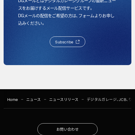
DGメールとはデジタルガレージグループの最新ニュー
スをお届けするメール配信サービスです。
DGメールの配信をご希望の方は、フォームよりお申し
込みください。
S
u
b
s
c
r
i
b
e
S
u
b
s
c
r
i
b
e
Home
ニュース
ニュースリリース
デジタルガレージ、JCB、
お
問
い
合
わ
せ
お
問
い
合
わ
せ