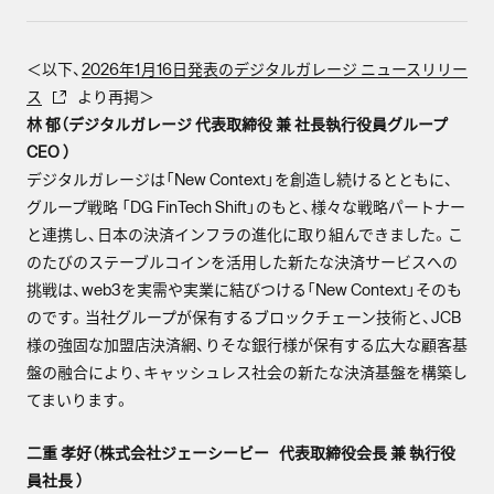
＜以下、
2026年1月16日発表のデジタルガレージ ニュースリリー
ス
より再掲＞
林 郁（デジタルガレージ 代表取締役 兼 社長執行役員グループ
CEO ）
デジタルガレージは「New Context」を創造し続けるとともに、
グループ戦略 「DG FinTech Shift」のもと、様々な戦略パートナー
と連携し、日本の決済インフラの進化に取り組んできました。こ
のたびのステーブルコインを活用した新たな決済サービスへの
挑戦は、web3を実需や実業に結びつける「New Context」そのも
のです。当社グループが保有するブロックチェーン技術と、JCB
様の強固な加盟店決済網、りそな銀行様が保有する広大な顧客基
盤の融合により、キャッシュレス社会の新たな決済基盤を構築し
てまいります。
二重 孝好（株式会社ジェーシービー 代表取締役会長 兼 執行役
員社長 ）