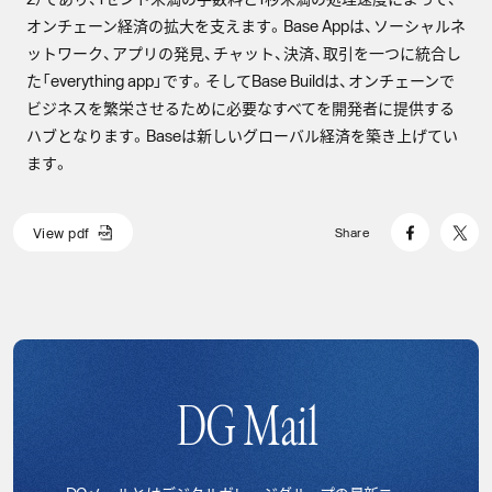
オンチェーン経済の拡大を支えます。Base Appは、ソーシャルネ
ットワーク、アプリの発見、チャット、決済、取引を一つに統合し
た「everything app」です。そしてBase Buildは、オンチェーンで
ビジネスを繁栄させるために必要なすべてを開発者に提供する
ハブとなります。Baseは新しいグローバル経済を築き上げてい
ます。
V
i
e
w
p
d
f
Share
V
i
e
w
p
d
f
DG Mail