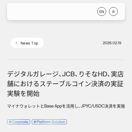
E
N
E
N
2026.02.19
N
e
w
s
T
o
p
N
e
w
s
T
o
p
デジタルガレージ、JCB、りそなHD、実店
舗におけるステーブルコイン決済の実証
実験を開始
マイナウォレットとBase Appを活用し、JPYC/USDC決済を実施
#
Corporate
#
Platform Solution