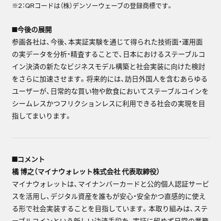
※2：QRコードは（株）デンソーウェーブの登録商標です。
■
今後の展開
参画各社は、今後、本実証実験を通じて得られた技術面・運用面
の実データを分析・精査することで、日本におけるステーブルコ
イン決済の新たなビジネスモデル構築と社会実装に向けた検討
をさらに加速させます。将来的には、訪日外国人を含むあらゆる
ユーザーが、日常的な買い物や飲食においてステーブルコインを
シームレスかつフリクションレスに利用できる社会の実現を目
指してまいります。
■コメント
橘 博之（マイナウォレット株式会社 代表取締役）
マイナウォレットは、マイナンバーカードと公的個人認証サービ
スを活用し、デジタル資産を誰もが安心・安全かつ直感的に使え
る形で社会実装することを目指しています。本取り組みは、ステ
ーブルコインという新しい決済手段を、実証に留めず日常の業務