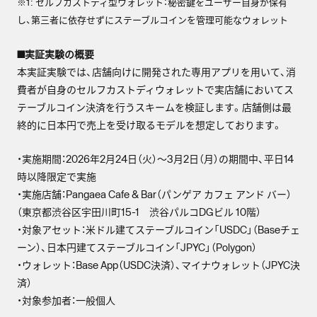
※1: セルフカストディ型ウォレット：秘密鍵をユーザー自身が保有
し、第三者に依存せずにステーブルコインを管理可能なウォレット
■実証実験の概要
本実証実験では、店舗向けに開発された専用アプリを用いて、消
費者が自身のセルフカストディウォレットで実店舗においてス
テーブルコイン決済を行うスキームを検証します。店舗側は最
終的に日本円で売上を受け取るモデルを想定しております。
・実施期間：2026年2月24日（火）〜3月2日（月）の期間中、平日14
時以降限定で実施
・実施店舗：Pangaea Cafe & Bar（パンゲア カフェ アンド バー）
（東京都渋谷区宇田川町15-1 渋谷パルコDGビル 10階）
・対象アセット：米ドル建てステーブルコイン「USDC」（Baseチェ
ーン）、日本円建てステーブルコイン「JPYC」（Polygon）
・ウォレット：Base App（USDC決済）、マイナウォレット（JPYC決
済）
・対象参加者：一般個人