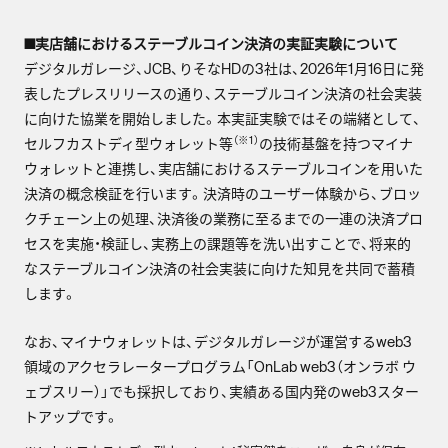
■実店舗におけるステーブルコイン決済の実証実験について
デジタルガレージ、JCB、りそなHDの3社は、2026年1月16日に発
表したプレスリリースの通り、ステーブルコイン決済の社会実装
に向けた協業を開始しました。本実証実験ではその端緒として、
（※1）
セルフカストディ型ウォレット等
の技術基盤を持つマイナ
ウォレットと連携し、実店舗におけるステーブルコインを用いた
決済の概念検証を行います。決済時のユーザー体験から、ブロッ
クチェーン上の処理、決済後の業務に至るまでの一連の決済プロ
セスを実施・検証し、実務上の課題等を洗い出すことで、将来的
なステーブルコイン決済の社会実装に向けた知見を共同で蓄積
します。
なお、マイナウォレットは、デジタルガレージが運営するweb3
領域のアクセラレータープログラム「OnLab web3（オンラボ ウ
ェブスリー）」でも採択しており、実績ある国内発のweb3スター
トアップです。