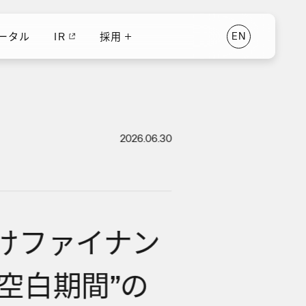
ータル
IR
採用
E
N
ータル
IR
E
N
採用
2026.06.30
けファイナン
空白期間”の