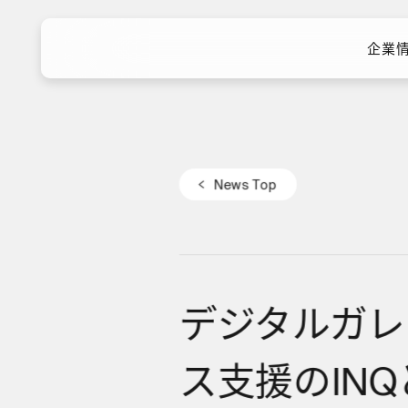
企業
企業
N
e
w
s
T
o
p
N
e
w
s
T
o
p
デジタルガレ
ス支援のIN