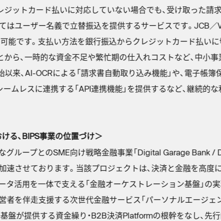
クレジットカード払いに対応していない場合でも、受け取った請
ーザー名義で立替振込を提供するサービスです。JCB／Visa／Mast
がご利用可能です。支払い方法を銀行振込からクレジットカード払い
とから、一時的な資金不足や繁忙期の仕入れコストなど、中小
開始以来、AI-OCRによる「請求書自動取り込み機能」や、電子帳
シームレスに連携する「API連携機能」を提供するなど、継続的
ける、BIPS事業の位置づけ＞
プとのSME向け戦略金融事業「Digital Garage Bank / 
加速させております。当該プロジェクトは、決済と金融を高度に
データ活用を一体で支える「金融オーケストレーション基盤」の
営者を伴走支援する次世代金融サービス「パーソナルエージェ
同基盤が提供する資金繰り・B2B決済Platformの根幹をなし、