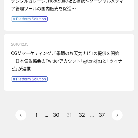
デジタルガレージ、HootSuite社と提携～ソーシャルメディ
ア管理ツールの国内販売を促進～
#
Platform Solution
2010.12.15
CGMマーケティング、「季節のお天気ナビ」の提供を開始
－日本気象協会のTwitterアカウント「@tenkijp」と「ツイナ
ビ」が連携－
#
Platform Solution
投稿のページ送り
1
…
30
31
32
…
37