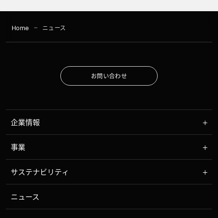
Home
ニュース
お
問
い
合
わ
せ
お
問
い
合
わ
せ
企業情報
事業
サステナビリティ
ニュース