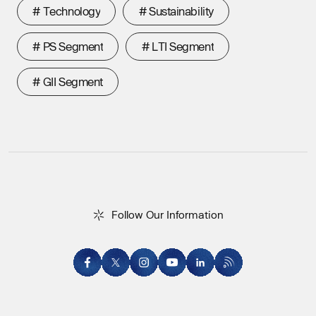
#
T
e
c
h
n
o
l
o
g
y
#
S
u
s
t
a
i
n
a
b
i
l
i
t
y
#
T
e
c
h
n
o
l
o
g
y
#
S
u
s
t
a
i
n
a
b
i
l
i
t
y
#
P
S
S
e
g
m
e
n
t
#
L
T
I
S
e
g
m
e
n
t
#
P
S
S
e
g
m
e
n
t
#
L
T
I
S
e
g
m
e
n
t
#
G
I
I
S
e
g
m
e
n
t
#
G
I
I
S
e
g
m
e
n
t
F
o
l
l
o
w
O
u
r
I
n
f
o
r
m
a
t
i
o
n
Follow Our Information