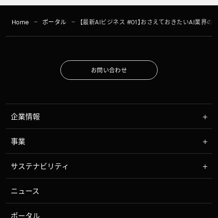
Home
ポータル
【最新AIビジネス #01】おさえておきたいAI業
お
問
い
合
わ
せ
お
問
い
合
わ
せ
企業情報
事業
サステナビリティ
ニュース
ポータル