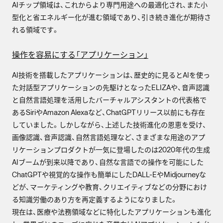
AIチップ領域は、これからより専門用途への最適化され、また小
型化と省エネルギー化が進む領域であり、引き続き進化が期待さ
れる領域です。
操作を容易にする「アプリケーション」
AI技術を搭載したアプリケーションは、歴史的に見るとAIを使っ
た対話型アプリケーションの先駆けとなったELIZAや、音声認識
と自然言語処理を活用したバーチャルアシスタントの代表格で
あるSiriやAmazon Alexaなど、ChatGPTリリース以前にも存在
していました。しかしながら、上述した技術進化の恩恵を受け、
画像認識、音声認識、自然言語処理など、さまざまな用途のアプ
リケーションプロダクトが一気に登場したのは2020年代の生成
AIブームが到来以降であり、自然な言語での操作を可能にした
ChatGPTや視覚的な操作も簡単にしたDALL-EやMidjourneyな
どが、マーケティングや教育、クリエイティブなどの分野におけ
る知識労働のあり方を再定義するようになりました。
現在は、医療や法務領域などに特化したアプリケーションも進化