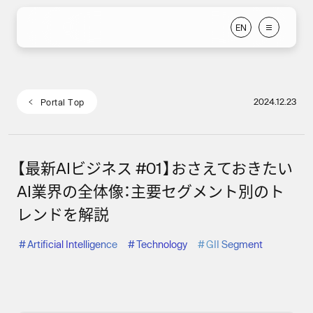
E
N
E
N
2024.12.23
P
o
r
t
a
l
T
o
p
P
o
r
t
a
l
T
o
p
【最新AIビジネス #01】おさえておきたい
AI業界の全体像：主要セグメント別のト
レンドを解説
#
Artificial Intelligence
#
Technology
#
GII Segment