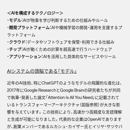
＜AIを構成するテクノロジー＞
・
モデル：
AIが物事を学び判断するための仕組みやルール
・
開発プラットフォーム：
AIや機械学習の開発・運用を支援するプ
ラットフォーム
・
クラウド：
データやソフトウェアを保管・利用できる仕組み
・
チップ：
AIが動くための計算を超高速で行うハードウェア
・
アプリケーション：
AIを活用した具体的なサービスやツール
AIシステムの頭脳である「モデル」
近年のAI技術、特にChatGPTのようなモデルの飛躍的な進化は、
2017年にGoogle ResearchとGoogle Brainの研究者たちが共同
で執筆・発表した論文「Attention Is All You Need」に記載されて
いるトランスフォーマーアーキテクチャ（図版参照）が大きな影
響を与えています。この技術により、高速かつ高精度な言語理解
と生成が可能になりました。代表的な企業はOpenAIであります
が、創業メンバーであるルカシュ・カイザー氏とイリヤ・サツケバ