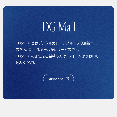
DG Mail
DGメールとはデジタルガレージグループの最新ニュー
スをお届けするメール配信サービスです。
DGメールの配信をご希望の方は、フォームよりお申し
込みください。
S
u
b
s
c
r
i
b
e
S
u
b
s
c
r
i
b
e