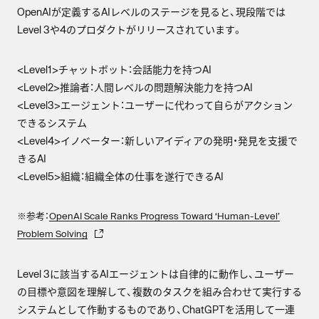
OpenAIが定義するAIレベルのステージを見ると、現段階では
Level 3や4のプロダクトがリリースされています。
<Level1>チャットボット：会話能力を持つAI
<Level2>推論者：人間レベルの問題解決能力を持つAI
<Level3>エージェント：ユーザーに代わって自らがアクション
できるシステム
<Level4>イノベーター：新しいアイディアの発明・発見を支援で
きるAI
<Level5>組織：組織全体の仕事を遂行できるAI
※参考：
OpenAI Scale Ranks Progress Toward ‘Human-Level’
Problem Solving
Level 3に該当するAIエージェントは自律的に動作し、ユーザー
の目標や意図を理解して、複数のタスクを組み合わせて実行する
システムとして作動するものであり、ChatGPTを活用して一連