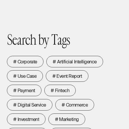
2026.05.21
S
e
a
r
c
h
b
y
T
a
g
s
Search by Tags
#
C
o
r
p
o
r
a
t
e
#
A
r
t
i
f
i
c
i
a
l
I
n
t
e
l
l
i
g
e
n
c
e
#
C
o
r
p
o
r
a
t
e
#
A
r
t
i
f
i
c
i
a
l
I
n
t
e
l
l
i
g
e
n
c
e
#
U
s
e
C
a
s
e
#
E
v
e
n
t
R
e
p
o
r
t
#
U
s
e
C
a
s
e
#
E
v
e
n
t
R
e
p
o
r
t
#
P
a
y
m
e
n
t
#
F
i
n
t
e
c
h
#
P
a
y
m
e
n
t
#
F
i
n
t
e
c
h
#
D
i
g
i
t
a
l
S
e
r
v
i
c
e
#
C
o
m
m
e
r
c
e
#
D
i
g
i
t
a
l
S
e
r
v
i
c
e
#
C
o
m
m
e
r
c
e
#
I
n
v
e
s
t
m
e
n
t
#
M
a
r
k
e
t
i
n
g
#
I
n
v
e
s
t
m
e
n
t
#
M
a
r
k
e
t
i
n
g