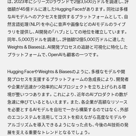
は、2023年にシリーズDラウンドで2億3,500万ドルを調達し、評
価額が45億ドルに達したHugging Faceがあります。同社は多様
なAIモデルへのアクセスを提供するプラットフォームとして、自
然言語処理（NLP）を中心に音声や画像などのAIモデルのライブ
ラリを提供し、AI開発の「ハブ」としての地位を確立しています。
同年、5,000万ドルを調達し、評価額12億5,000万ドルに達した
Weights & Biasesは、AI開発プロセスの追跡と可視化に特化した
プラットフォームで、OpenAIも顧客の一つです。
Hugging FaceやWeights & Biasesのように、多様なモデルや開
発プロセスを支援するプラットフォームの急成長により、開発者
や企業が迅速かつ効率的にAIプロジェクトを立ち上げられる環
境が整いつつあります。これにより、近年のAIプロダクトの数が
急速に伸びているともいえます。また、各企業が高額なリソース
を必要とするAIモデルを自社で一から構築するのではなく、外部
のエコシステムを活用してコストを抑えながら高度なモデルや
アルゴリズムを導入できるようになった点も、今後のAI技術の発
展を支える重要なトレンドとなるでしょう。