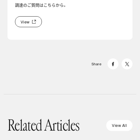
調達のご質問はこちらから。
V
i
e
w
V
i
e
w
&
g
t
;
Share
#
Artificial Intelligence
#
Event Report
#
Investment
#
Artificial Intelligence
#
Digital Service
#
Commerce
#
Technology
#
GII Segment
#
Marketing
#
Technology
#
Artificial Intelligence
#
Digital Service
#
Marketing
#
Technology
【Series T – Post AGI from Kyoto】AGIの先へ
【デジタル広告の未来 #06】AIにも「通行料」
【デジタル広告の未来 #05】AIが読み、人間は来
──京都で始まった、総額最大100万ドル相当
#
Artificial Intelligence
#
Event Report
#
Technology
を。AIとメディアの公正な共存のためにできる
R
e
l
a
t
e
d
A
r
t
i
c
l
e
s
ない？AIトラフィックの急増にメディアはどう
の「Token」を調達する新たなラウンド
【ClawCon Tokyo #2】OpenClaw創設者が東京
こと
V
i
e
w
A
l
l
対処すべきか
Related Articles
V
i
e
w
A
l
l
で語った、「AIエージェントの広がる未来」
2026.07.30
2026.06.09
2026.06.02