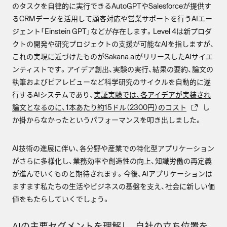
のタスクを自律的に実行できるAutoGPTやSalesforceが提供す
るCRMデータを活用して顧客対応や営業サポートを行うAIエー
ジェント「Einstein GPT」などが存在します。Level 4は新プロダ
クトの開発や研究プロジェクトの支援が可能なAIを指しますが、
これの実現に近づけたものがSakana.aiがリリースしたAIサイエ
ンティストです。アイデア創出、実験の実行、結果の要約、論文の
執筆およびピアレビューなど科学研究のサイクルを自動的に遂
行するAIシステムであり、
実証実験では、各アイデアが実装され
論文となるのに、1本あたり約15ドル（2300円）のコスト
し
か掛からなかったというパフォーマンスを叩き出しました。
AI技術の進展に伴い、各分野や産業での特化型アプリケーション
がさらに多様化し、業務効率や創造性の向上、知識労働の再定義
が進んでいくものと期待されます。今後、AIアプリケーションは
ますます私たちの生活やビジネスの基盤を支え、社会に新しい価
値をもたらしていくでしょう。
AIの主要セグメントを理解し、自社の立ち位置を