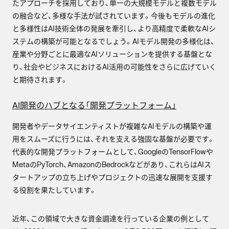
たアプローチを採用しており、単一の大規模モデルと複数モデル
の融合など、多様な手法が試されています。今後もモデルの進化
と多様性はAI技術全体の発展を牽引し、より高精度で柔軟なAIシ
ステムの構築が可能となるでしょう。AIモデル開発の多様化は、
産業や分野ごとに最適なAIソリューションを提供する基盤とな
り、社会やビジネスにおけるAI活用の可能性をさらに広げていく
と期待されます。
AI開発のハブとなる「開発プラットフォーム」
開発者やデータサイエンティストが複雑なAIモデルの構築や運
用をスムーズに行うには、それを支える強固な基盤が必要です。
代表的な開発プラットフォームとして、GoogleのTensorFlowや
MetaのPyTorch、AmazonのBedrockなどがあり、これらはAIス
タートアップの立ち上げやプロジェクトの迅速な展開を支援す
る役割を果たしています。
近年、この領域で大きな資金調達を行っている企業の例として