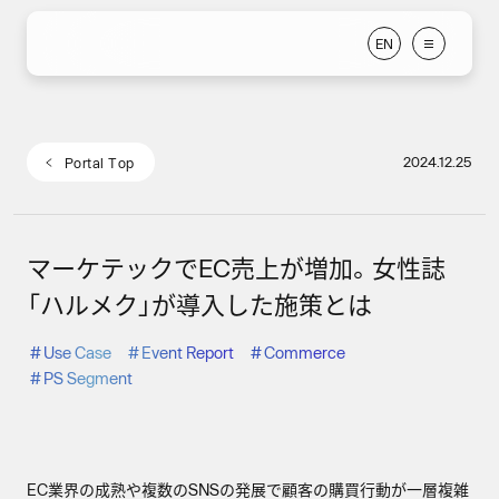
E
N
E
N
2024.12.25
P
o
r
t
a
l
T
o
p
P
o
r
t
a
l
T
o
p
マーケテックでEC売上が増加。女性誌
「ハルメク」が導入した施策とは
#
Use Case
#
Event Report
#
Commerce
#
PS Segment
EC業界の成熟や複数のSNSの発展で顧客の購買行動が一層複雑