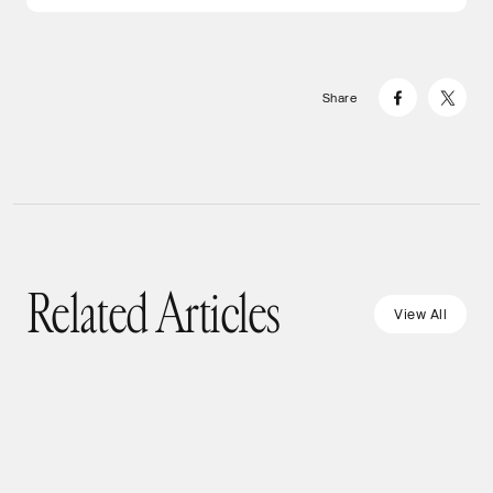
Share
#
Artificial Intelligence
#
Event Report
#
Investment
#
Artificial Intelligence
#
Digital Service
#
Commerce
#
Technology
#
GII Segment
#
Marketing
#
Technology
【Series T – Post AGI from Kyoto】AGIの先へ
#
Artificial Intelligence
#
Event Report
#
Technology
【デジタル広告の未来 #06】AIにも「通行料」
#
Artificial Intelligence
#
Event Report
#
Technology
──京都で始まった、総額最大100万ドル相当
【ClawCon Tokyo #1】世界各地から渋谷に集結
を。AIとメディアの公正な共存のためにできる
R
e
l
a
t
e
d
A
r
t
i
c
l
e
s
【ClawCon Tokyo #2】OpenClaw創設者が東京
の「Token」を調達する新たなラウンド
──AIエージェント「OpenClaw」コミュニティ
こと
V
i
e
w
A
l
l
で語った、「AIエージェントの広がる未来」
Related Articles
V
i
e
w
A
l
l
の熱狂
2026.07.30
2026.06.09
2026.05.21
2026.04.30