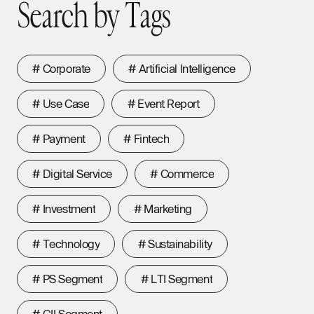
S
e
a
r
c
h
b
y
T
a
g
s
Search by Tags
#
C
o
r
p
o
r
a
t
e
#
A
r
t
i
f
i
c
i
a
l
I
n
t
e
l
l
i
g
e
n
c
e
#
C
o
r
p
o
r
a
t
e
#
A
r
t
i
f
i
c
i
a
l
I
n
t
e
l
l
i
g
e
n
c
e
#
U
s
e
C
a
s
e
#
E
v
e
n
t
R
e
p
o
r
t
#
U
s
e
C
a
s
e
#
E
v
e
n
t
R
e
p
o
r
t
#
P
a
y
m
e
n
t
#
F
i
n
t
e
c
h
#
P
a
y
m
e
n
t
#
F
i
n
t
e
c
h
#
D
i
g
i
t
a
l
S
e
r
v
i
c
e
#
C
o
m
m
e
r
c
e
#
D
i
g
i
t
a
l
S
e
r
v
i
c
e
#
C
o
m
m
e
r
c
e
#
I
n
v
e
s
t
m
e
n
t
#
M
a
r
k
e
t
i
n
g
#
I
n
v
e
s
t
m
e
n
t
#
M
a
r
k
e
t
i
n
g
#
T
e
c
h
n
o
l
o
g
y
#
S
u
s
t
a
i
n
a
b
i
l
i
t
y
#
T
e
c
h
n
o
l
o
g
y
#
S
u
s
t
a
i
n
a
b
i
l
i
t
y
#
P
S
S
e
g
m
e
n
t
#
L
T
I
S
e
g
m
e
n
t
#
P
S
S
e
g
m
e
n
t
#
L
T
I
S
e
g
m
e
n
t
#
G
I
I
S
e
g
m
e
n
t