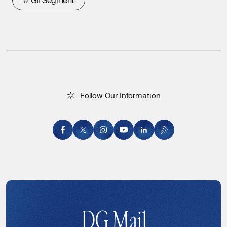
#
G
I
I
S
e
g
m
e
n
t
F
o
l
l
o
w
O
u
r
I
n
f
o
r
m
a
t
i
o
n
Follow Our Information
DG Mail