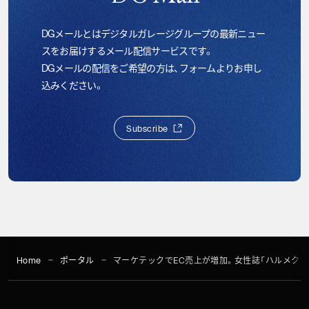
DGメールとはデジタルガレージグループの最新ニュー
スをお届けするメール配信サービスです。
DGメールの配信をご希望の方は、フォームよりお申し
込みください。
S
u
b
s
c
r
i
b
e
S
u
b
s
c
r
i
b
e
Home
ポータル
マーケテックでEC売上が増加。女性誌「ハルメク」