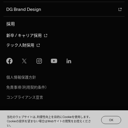
DG Brand Design
採用
新卒 / キャリア採用
テック人財採用
個人情報保護方針
免責事項（利用契約条件）
コンプライアンス宣言
当社のウェブサイトは、利便性向上を目的にCookieを使用します。
O
K
Cookieの提供を望まない場合はWebサイトの閲覧をお控えくださ
©︎ 1995 - 2026 Digital Garage, Inc. All Rights Reserved.
EN
O
K
い。