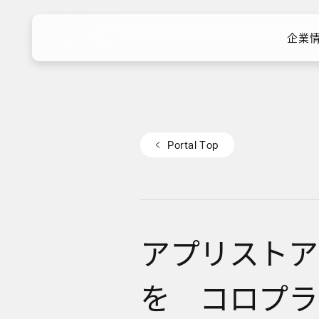
企業
企業
P
o
r
t
a
l
T
o
p
P
o
r
t
a
l
T
o
p
アプリストア
を コロプラ