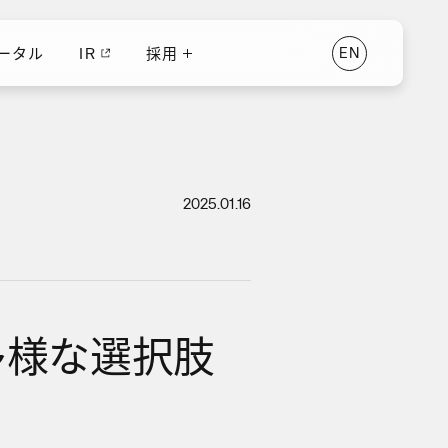
ータル
IR
採用
E
N
ータル
IR
E
N
採用
2025.01.16
多様な選択肢